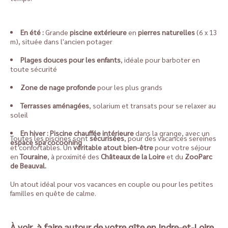
En été :
Grande
piscine extérieure
en
pierres naturelles
(6 x 13
m), située dans l'ancien potager
Plages douces pour les enfants
, idéale pour barboter en
toute sécurité
Zone de nage profonde
pour les plus grands
Terrasses aménagées
, solarium et transats pour se relaxer au
soleil
En hiver : Piscine chauffée intérieure
dans la grange, avec un
Toutes les piscines sont
sécurisées
, pour des vacances sereines
espace spa cocooning
et confortables. Un
véritable atout bien-être
pour votre séjour
en
Touraine
, à proximité des
Châteaux de la Loire
et du
ZooParc
de Beauval.
Un atout idéal pour vos vacances en couple ou pour les petites
familles en quête de calme.
À voir, à faire autour de votre gîte en Indre-et-Loire