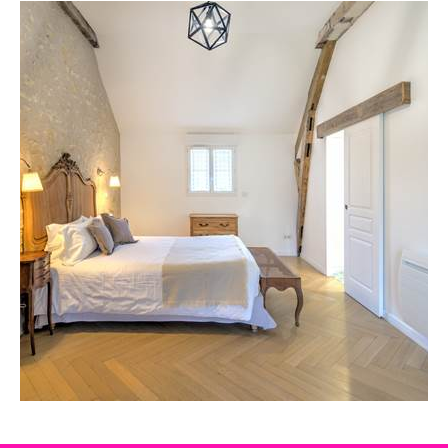
Offre mid-week :
-25€