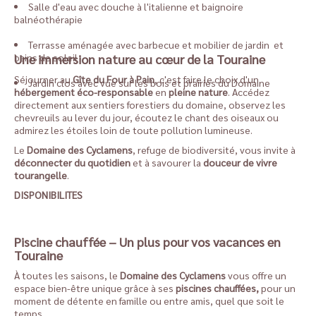
Salle d'eau avec douche à l'italienne et baignoire
balnéothérapie
Terrasse aménagée avec barbecue et mobilier de jardin
et
bains de soleil
Une immersion nature au cœur de la Touraine
Séjourner au
Gîte du Four à Pain
, c'est faire le choix d'un
Jardin clos avec vue sur les bois et prairies du Domaine
hébergement éco-responsable
en
pleine nature
. Accédez
directement aux sentiers forestiers du domaine, observez les
chevreuils au lever du jour, écoutez le chant des oiseaux ou
admirez les étoiles loin de toute pollution lumineuse.
Le
Domaine des Cyclamens
, refuge de biodiversité, vous invite à
déconnecter du quotidien
et à savourer la
douceur de vivre
tourangelle
.
DISPONIBILITES
Piscine chauffée – Un plus pour vos vacances en
Touraine
À toutes les saisons, le
Domaine des Cyclamens
vous offre un
espace bien-être unique grâce à ses
piscines chauffées,
pour un
moment de détente en famille ou entre amis, quel que soit le
temps.