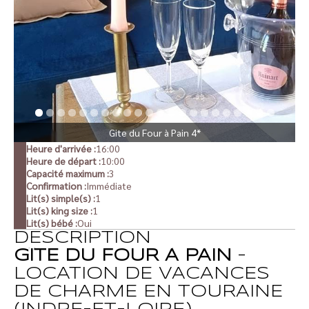
Gite du Four à Pain 4*
Heure d'arrivée :
16:00
Heure de départ :
10:00
Capacité maximum :
3
Confirmation :
Immédiate
Lit(s) simple(s) :
1
Lit(s) king size :
1
Lit(s) bébé :
Oui
DESCRIPTION
GÎTE DU FOUR À PAIN
–
LOCATION DE VACANCES
DE CHARME EN TOURAINE