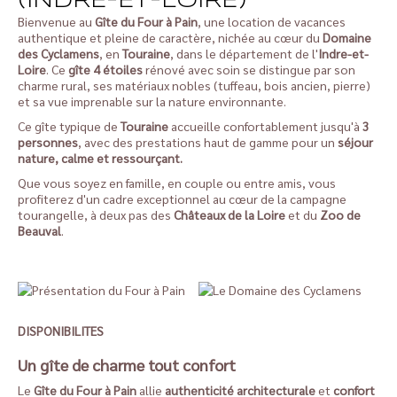
(INDRE-ET-LOIRE)
Bienvenue au
Gîte du Four à Pain
, une location de vacances
authentique et pleine de caractère, nichée au cœur du
Domaine
des Cyclamens
, en
Touraine
, dans le département de l'
Indre-et-
Loire
. Ce
gîte 4 étoiles
rénové avec soin se distingue par son
charme rural, ses matériaux nobles (tuffeau, bois ancien, pierre)
et sa vue imprenable sur la nature environnante.
Ce gîte typique de
Touraine
accueille confortablement jusqu'à
3
personnes
, avec des prestations haut de gamme pour un
séjour
nature, calme et ressourçant.
Que vous soyez en famille, en couple ou entre amis, vous
profiterez d'un cadre exceptionnel au cœur de la campagne
tourangelle, à deux pas des
Châteaux de la Loire
et du
Zoo de
Beauval
.
DISPONIBILITES
Un gîte de charme tout confort
Le
Gîte du Four à Pain
allie
authenticité architecturale
et
confort