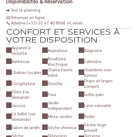
Disponibilités & Réservation
➡️
Voir le planning
📧
Réserver en ligne
📞 Adeline (+33) 07 67 40 8006 et
email
CONFORT ET SERVICES À
VOTRE DISPOSITION
Appareil à
Aspirateur
Baignoire
raclette
Bouilloire
Barbecue
Cafetière
électrique
Chaise haute
Chambres non
Chaînes locales
bébé
fumeur
Draps et linges
Congélateur
Douche
compris
Films à la
Four
Grille-pain
demande
Jardin
Jacuzzi
Lave-vaisselle
indépendant
Lit bébé (sur
Micro-ondes
Radio
demande)
Sèche linge
Salon de jardin
Sèche cheveux
privatif
Sèche
Télévision
Terrasse