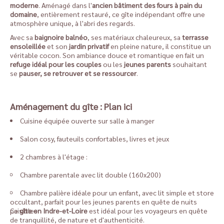
moderne
. Aménagé dans l'
ancien bâtiment des fours à pain du
domaine
, entièrement restauré, ce gîte indépendant offre une
atmosphère unique, à l'abri des regards.
Avec sa
baignoire balnéo
, ses matériaux chaleureux, sa
terrasse
ensoleillée
et son
jardin privatif
en pleine nature, il constitue un
véritable cocon. Son ambiance douce et romantique en fait un
refuge idéal pour les couples
ou les
jeunes parents
souhaitant
se
pauser, se retrouver et se ressourcer
.
Aménagement du gîte :
Plan ici
Cuisine équipée ouverte sur salle à manger
Salon cosy, fauteuils confortables, livres et jeux
2 chambres à l'étage :
Chambre parentale avec lit double (160x200)
Chambre palière idéale pour un enfant, avec lit simple et store
occultant, parfait pour les jeunes parents en quête de nuits
paisibles
Ce
gîte en Indre-et-Loire
est idéal pour les voyageurs en quête
de tranquillité, de nature et d'authenticité.