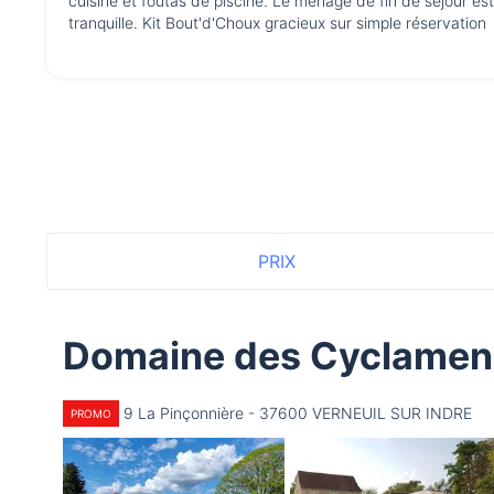
cuisine et foutas de piscine. Le ménage de fin de séjour est 
tranquille. Kit Bout'd'Choux gracieux sur simple réservation
PRIX
Domaine des Cyclame
9 La Pinçonnière - 37600 VERNEUIL SUR INDRE
PROMO