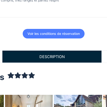
compris, triez rangez et partez l'esprit
Voir les conditions de réservation
DESCRIPTION
ns