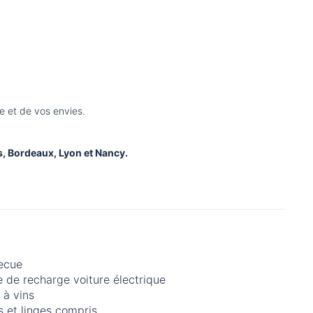
e et de vos envies.
s, Bordeaux, Lyon et Nancy.
ecue
 de recharge voiture électrique
 à vins
 et linges compris