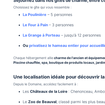
Séjournez dans nos gîtes de charme, entre c
Choisissez le gîte qui vous ressemble :
La Poulinière
– 5 personnes
Le Four à Pain
– 3 personnes
La Grange à Porteau
– jusqu'à 12 personnes
Ou
privatisez le hameau entier pour accueill
Chaque hébergement allie
charme de l'ancien et équipem
Piscine chauffée, spa, boutique de produits locaux, jardin
Une localisation idéale pour découvrir l
Depuis le Domaine, accédez facilement à :
Les
Châteaux de la Loire
: Chenonceau, Amboi
Le
Zoo de Beauval
, classé parmi les plus bea