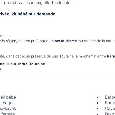
e, produits artisanaux, rillettes locales…
arrivée, kit bébé sur demande
ement :
e la région, tout en profitant du
slow tourisme
, au rythme de la natur
cité, dans cet écrin préservé du sud Touraine, à mi-chemin entre
Pari
neuil-sur-Indre, Touraine
s
eil bébé
Barb
iothèque
Borne
ë-kayak
Cave
 fermée
Draps